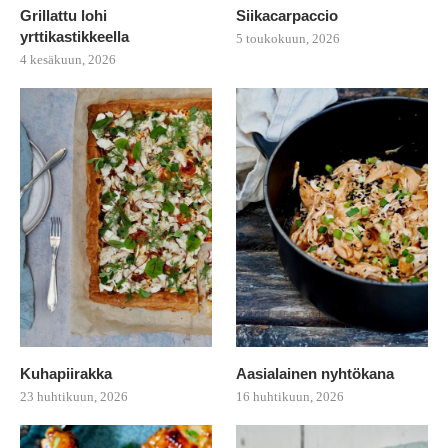
Grillattu lohi
Siikacarpaccio
yrttikastikkeella
5 toukokuun, 2026
4 kesäkuun, 2026
Kuhapiirakka
Aasialainen nyhtökana
23 huhtikuun, 2026
16 huhtikuun, 2026