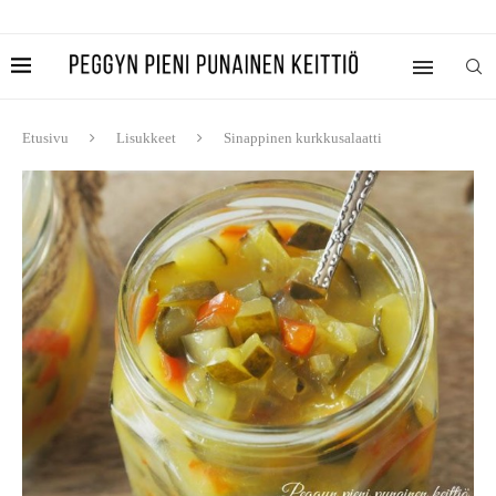
Etusivu
Lisukkeet
Sinappinen kurkkusalaatti