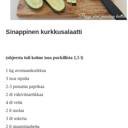
Sinappinen kurkkusalaatti
(ohjeesta tuli kolme isoa purkillista 1,5 l)
1 kg avomaankurkkua
3 isoa sipulia
2-3 punaista paprikaa
2 dl väkiviinaetikkaa
4 dl vettä
2 tl suolaa
3 dl sokeria
2 tl sinappijauhetta