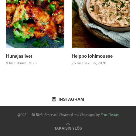
Hunajasiivet
Helppo lohimousse
9 huhtikuun, 2026
26 maaliskuun, 2026
INSTAGRAM
@2021 - All Right Reserved. Designed and Developed by
PenciDesign
TAKAISIN YLÖS