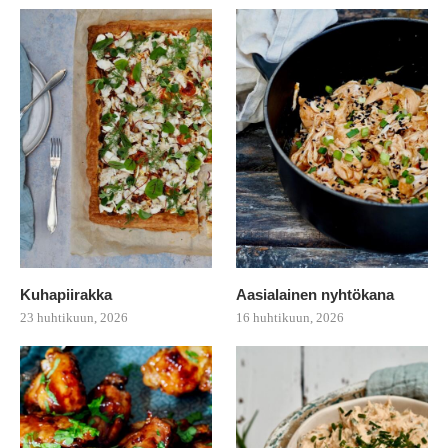
Kuhapiirakka
Aasialainen nyhtökana
23 huhtikuun, 2026
16 huhtikuun, 2026