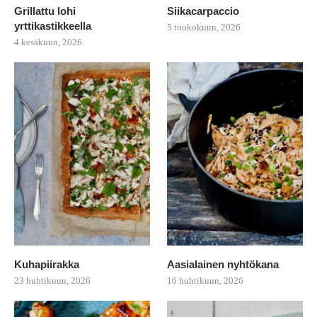
Grillattu lohi
Siikacarpaccio
yrttikastikkeella
5 toukokuun, 2026
4 kesäkuun, 2026
Kuhapiirakka
Aasialainen nyhtökana
23 huhtikuun, 2026
16 huhtikuun, 2026