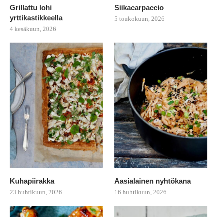
Grillattu lohi
Siikacarpaccio
yrttikastikkeella
5 toukokuun, 2026
4 kesäkuun, 2026
Kuhapiirakka
Aasialainen nyhtökana
23 huhtikuun, 2026
16 huhtikuun, 2026