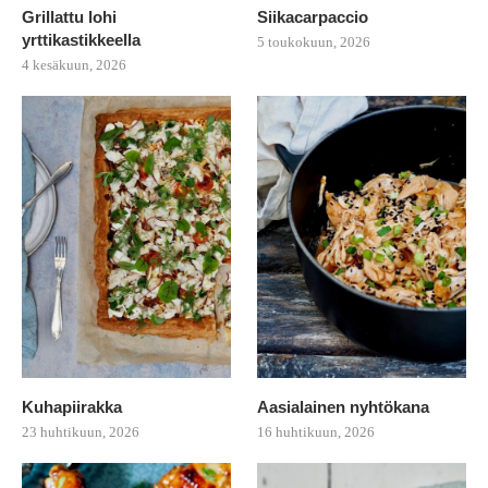
Grillattu lohi
Siikacarpaccio
yrttikastikkeella
5 toukokuun, 2026
4 kesäkuun, 2026
Kuhapiirakka
Aasialainen nyhtökana
23 huhtikuun, 2026
16 huhtikuun, 2026