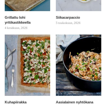
Grillattu lohi
Siikacarpaccio
yrttikastikkeella
5 toukokuun, 2026
4 kesäkuun, 2026
Kuhapiirakka
Aasialainen nyhtökana