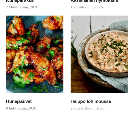
Kuhapiirakka
Aasialainen nyhtökana
23 huhtikuun, 2026
16 huhtikuun, 2026
Hunajasiivet
Helppo lohimousse
9 huhtikuun, 2026
26 maaliskuun, 2026