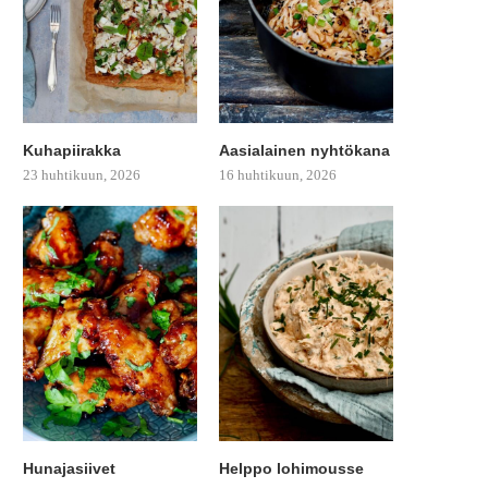
Kuhapiirakka
Aasialainen nyhtökana
23 huhtikuun, 2026
16 huhtikuun, 2026
Hunajasiivet
Helppo lohimousse