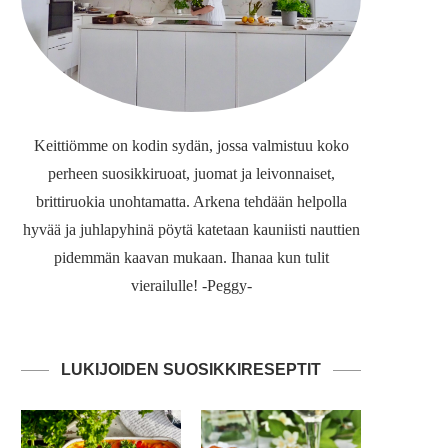
Keittiömme on kodin sydän, jossa valmistuu koko
perheen suosikkiruoat, juomat ja leivonnaiset,
brittiruokia unohtamatta. Arkena tehdään helpolla
hyvää ja juhlapyhinä pöytä katetaan kauniisti nauttien
pidemmän kaavan mukaan. Ihanaa kun tulit
vierailulle! -Peggy-
LUKIJOIDEN SUOSIKKIRESEPTIT