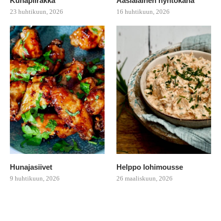
Kuhapiirakka
Aasialainen nyhtökana
23 huhtikuun, 2026
16 huhtikuun, 2026
Hunajasiivet
Helppo lohimousse
9 huhtikuun, 2026
26 maaliskuun, 2026