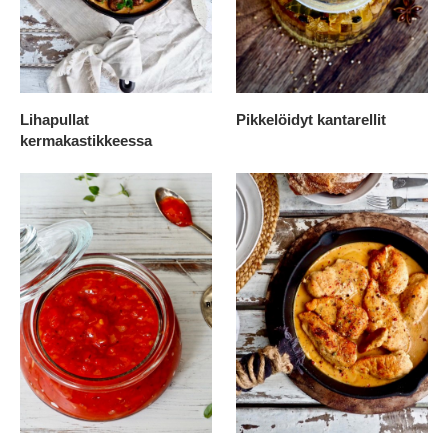
Lihapullat
Pikkelöidyt kantarellit
kermakastikkeessa