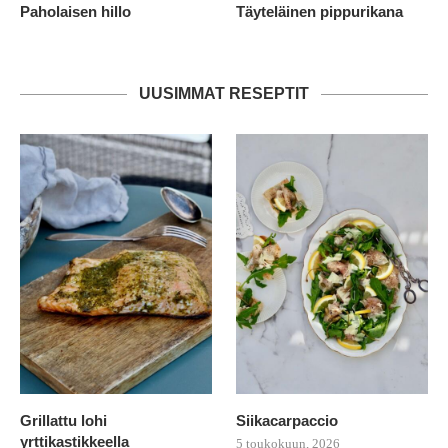
Paholaisen hillo
Täyteläinen pippurikana
UUSIMMAT RESEPTIT
Grillattu lohi
Siikacarpaccio
yrttikastikkeella
5 toukokuun, 2026