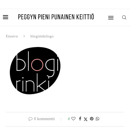
Etusivu
blogirinkilogo
0 kommentti
0