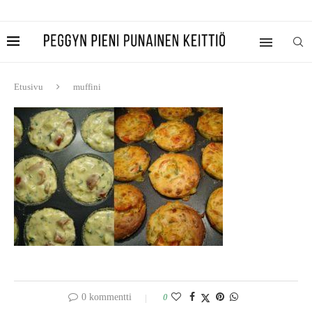
Etusivu
muffini
0 kommentti
0