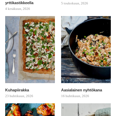
yrttikastikkeella
5 toukokuun, 2026
4 kesäkuun, 2026
Kuhapiirakka
Aasialainen nyhtökana
23 huhtikuun, 2026
16 huhtikuun, 2026