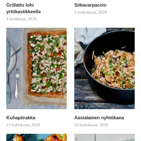
Grillattu lohi
Siikacarpaccio
yrttikastikkeella
5 toukokuun, 2026
4 kesäkuun, 2026
Kuhapiirakka
Aasialainen nyhtökana
23 huhtikuun, 2026
16 huhtikuun, 2026