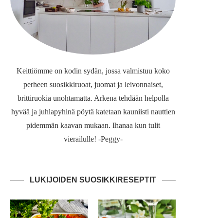
Keittiömme on kodin sydän, jossa valmistuu koko
perheen suosikkiruoat, juomat ja leivonnaiset,
brittiruokia unohtamatta. Arkena tehdään helpolla
hyvää ja juhlapyhinä pöytä katetaan kauniisti nauttien
pidemmän kaavan mukaan. Ihanaa kun tulit
vierailulle! -Peggy-
LUKIJOIDEN SUOSIKKIRESEPTIT