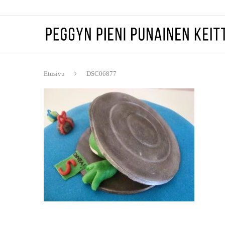
Etusivu
DSC06877