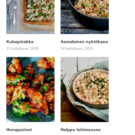
Kuhapiirakka
Aasialainen nyhtökana
23 huhtikuun, 2026
16 huhtikuun, 2026
Hunajasiivet
Helppo lohimousse