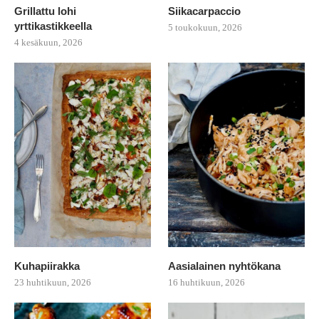
Grillattu lohi
Siikacarpaccio
yrttikastikkeella
5 toukokuun, 2026
4 kesäkuun, 2026
Kuhapiirakka
Aasialainen nyhtökana
23 huhtikuun, 2026
16 huhtikuun, 2026