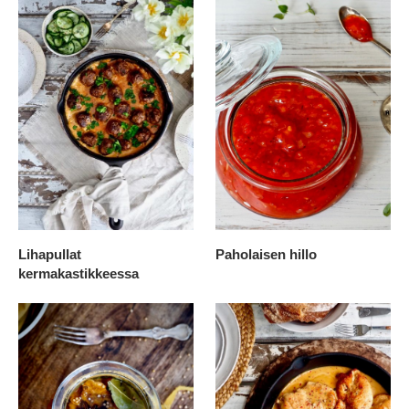
Lihapullat
Paholaisen hillo
kermakastikkeessa