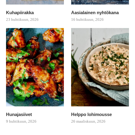
Kuhapiirakka
Aasialainen nyhtökana
23 huhtikuun, 2026
16 huhtikuun, 2026
Hunajasiivet
Helppo lohimousse
9 huhtikuun, 2026
26 maaliskuun, 2026