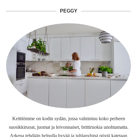
PEGGY
Keittiömme on kodin sydän, jossa valmistuu koko perheen
suosikkiruoat, juomat ja leivonnaiset, brittiruokia unohtamatta.
Arkena tehdään helpolla hyvää ja juhlapyhinä pöytä katetaan