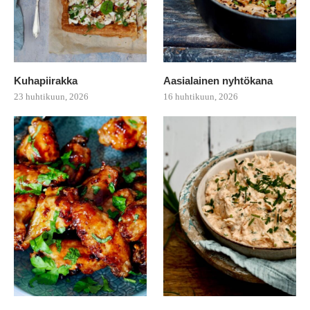
Kuhapiirakka
Aasialainen nyhtökana
23 huhtikuun, 2026
16 huhtikuun, 2026