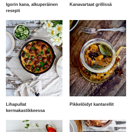
Igorin kana, alkuperäinen
Kanavartaat grillissä
resepti
Lihapullat
Pikkelöidyt kantarellit
kermakastikkeessa