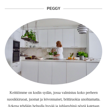
PEGGY
Keittiömme on kodin sydän, jossa valmistuu koko perheen
suosikkiruoat, juomat ja leivonnaiset, brittiruokia unohtamatta.
Arkena tehdään helpolla hyvää ja juhlapyhinä pöytä katetaan