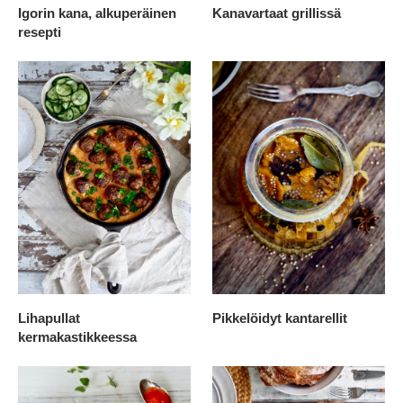
Igorin kana, alkuperäinen
Kanavartaat grillissä
resepti
Lihapullat
Pikkelöidyt kantarellit
kermakastikkeessa