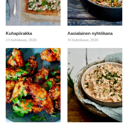
Kuhapiirakka
Aasialainen nyhtökana
23 huhtikuun, 2026
16 huhtikuun, 2026