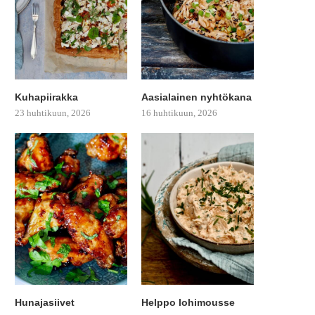
Kuhapiirakka
Aasialainen nyhtökana
23 huhtikuun, 2026
16 huhtikuun, 2026
Hunajasiivet
Helppo lohimousse