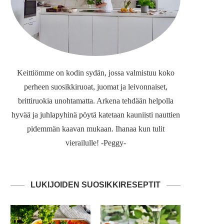
Keittiömme on kodin sydän, jossa valmistuu koko
perheen suosikkiruoat, juomat ja leivonnaiset,
brittiruokia unohtamatta. Arkena tehdään helpolla
hyvää ja juhlapyhinä pöytä katetaan kauniisti nauttien
pidemmän kaavan mukaan. Ihanaa kun tulit
vierailulle! -Peggy-
LUKIJOIDEN SUOSIKKIRESEPTIT