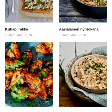
Kuhapiirakka
Aasialainen nyhtökana
23 huhtikuun, 2026
16 huhtikuun, 2026