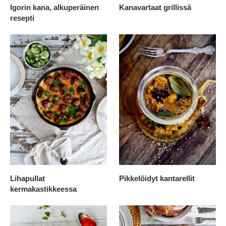
Igorin kana, alkuperäinen
Kanavartaat grillissä
resepti
Lihapullat
Pikkelöidyt kantarellit
kermakastikkeessa