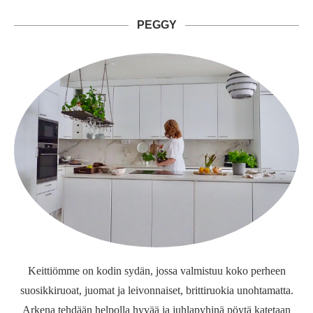
PEGGY
Keittiömme on kodin sydän, jossa valmistuu koko perheen
suosikkiruoat, juomat ja leivonnaiset, brittiruokia unohtamatta.
Arkena tehdään helpolla hyvää ja juhlapyhinä pöytä katetaan