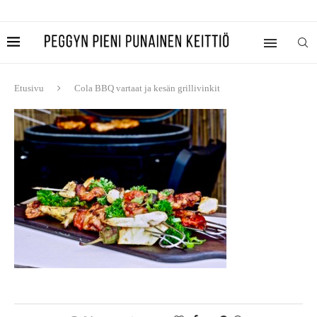
Etusivu
Cola BBQ vartaat ja kesän grillivinkit