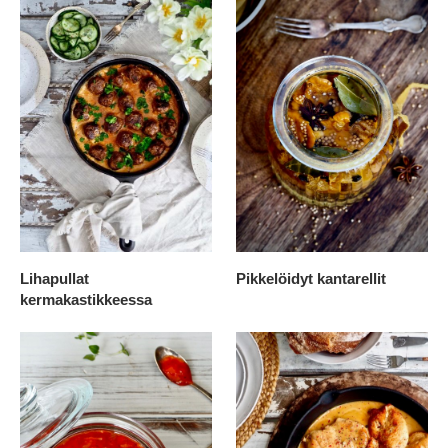
Lihapullat
Pikkelöidyt kantarellit
kermakastikkeessa