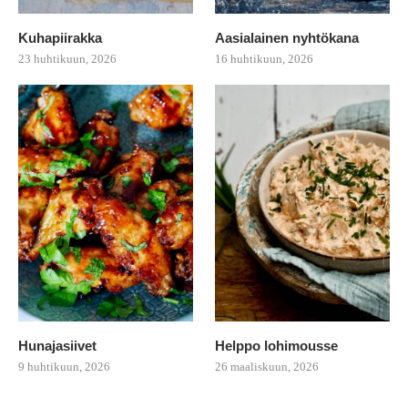
Kuhapiirakka
Aasialainen nyhtökana
23 huhtikuun, 2026
16 huhtikuun, 2026
Hunajasiivet
Helppo lohimousse
9 huhtikuun, 2026
26 maaliskuun, 2026