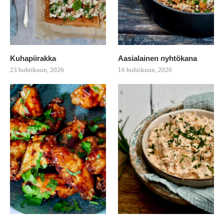
Kuhapiirakka
Aasialainen nyhtökana
23 huhtikuun, 2026
16 huhtikuun, 2026