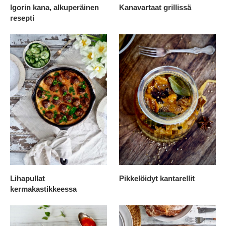
Igorin kana, alkuperäinen
Kanavartaat grillissä
resepti
Lihapullat
Pikkelöidyt kantarellit
kermakastikkeessa