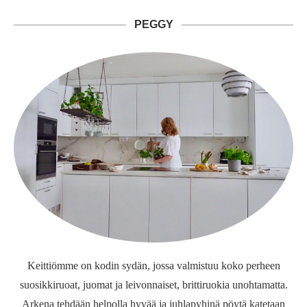
PEGGY
Keittiömme on kodin sydän, jossa valmistuu koko perheen
suosikkiruoat, juomat ja leivonnaiset, brittiruokia unohtamatta.
Arkena tehdään helpolla hyvää ja juhlapyhinä pöytä katetaan