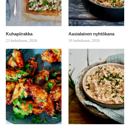
Kuhapiirakka
Aasialainen nyhtökana
23 huhtikuun, 2026
16 huhtikuun, 2026