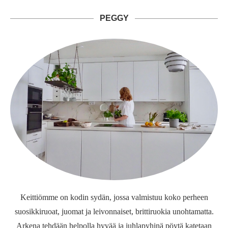
PEGGY
Keittiömme on kodin sydän, jossa valmistuu koko perheen
suosikkiruoat, juomat ja leivonnaiset, brittiruokia unohtamatta.
Arkena tehdään helpolla hyvää ja juhlapyhinä pöytä katetaan