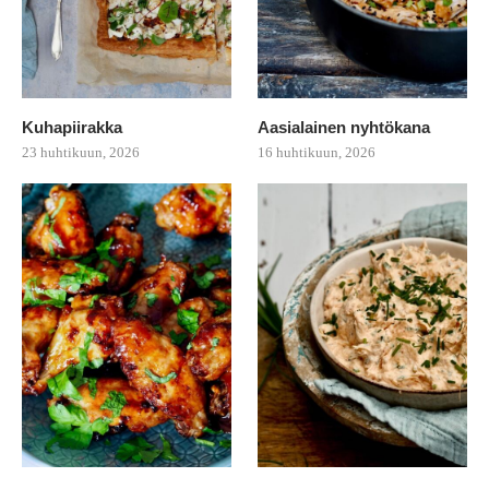
Kuhapiirakka
Aasialainen nyhtökana
23 huhtikuun, 2026
16 huhtikuun, 2026