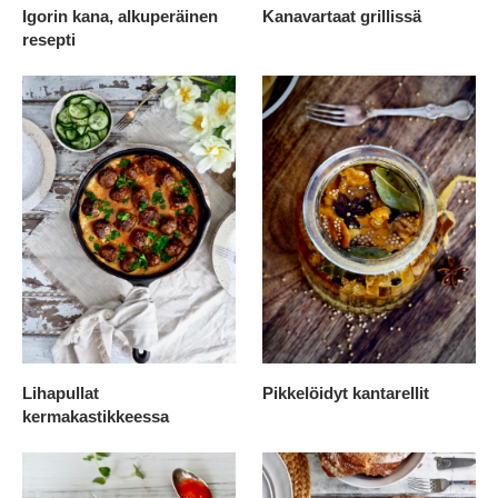
Igorin kana, alkuperäinen
Kanavartaat grillissä
resepti
Lihapullat
Pikkelöidyt kantarellit
kermakastikkeessa