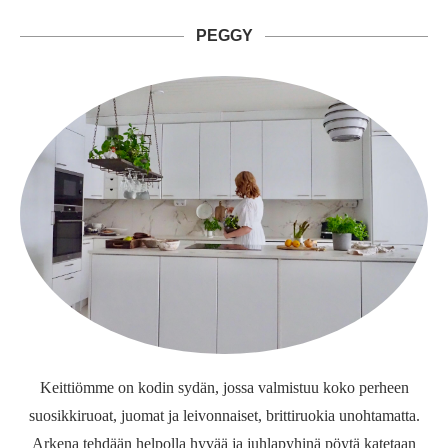
PEGGY
Keittiömme on kodin sydän, jossa valmistuu koko perheen
suosikkiruoat, juomat ja leivonnaiset, brittiruokia unohtamatta.
Arkena tehdään helpolla hyvää ja juhlapyhinä pöytä katetaan