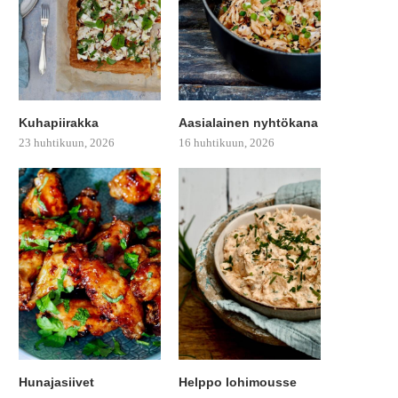
Kuhapiirakka
Aasialainen nyhtökana
23 huhtikuun, 2026
16 huhtikuun, 2026
Hunajasiivet
Helppo lohimousse