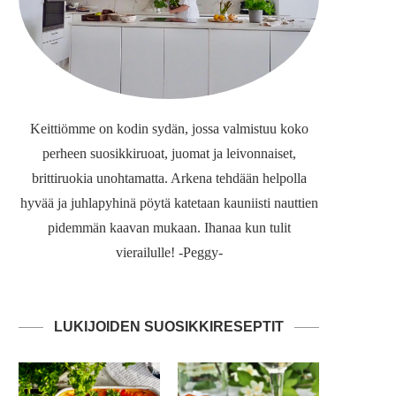
Keittiömme on kodin sydän, jossa valmistuu koko
perheen suosikkiruoat, juomat ja leivonnaiset,
brittiruokia unohtamatta. Arkena tehdään helpolla
hyvää ja juhlapyhinä pöytä katetaan kauniisti nauttien
pidemmän kaavan mukaan. Ihanaa kun tulit
vierailulle! -Peggy-
LUKIJOIDEN SUOSIKKIRESEPTIT