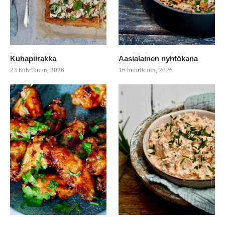
Kuhapiirakka
Aasialainen nyhtökana
23 huhtikuun, 2026
16 huhtikuun, 2026