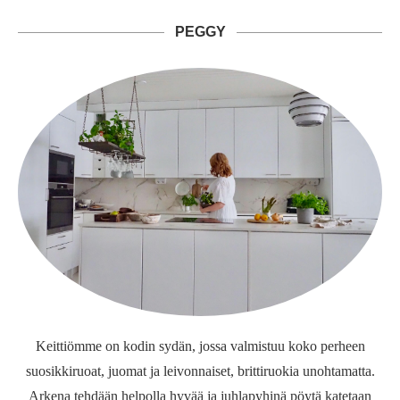
PEGGY
Keittiömme on kodin sydän, jossa valmistuu koko perheen
suosikkiruoat, juomat ja leivonnaiset, brittiruokia unohtamatta.
Arkena tehdään helpolla hyvää ja juhlapyhinä pöytä katetaan