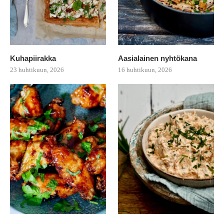
Kuhapiirakka
Aasialainen nyhtökana
23 huhtikuun, 2026
16 huhtikuun, 2026