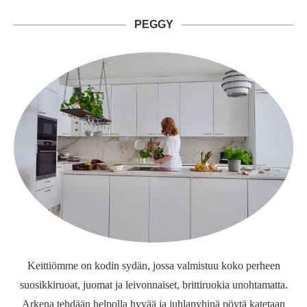
PEGGY
Keittiömme on kodin sydän, jossa valmistuu koko perheen
suosikkiruoat, juomat ja leivonnaiset, brittiruokia unohtamatta.
Arkena tehdään helpolla hyvää ja juhlapyhinä pöytä katetaan