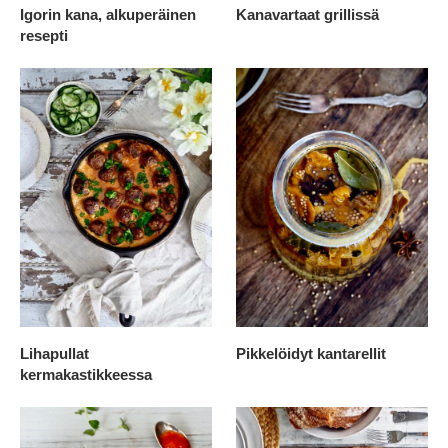
Igorin kana, alkuperäinen
Kanavartaat grillissä
resepti
Lihapullat
Pikkelöidyt kantarellit
kermakastikkeessa