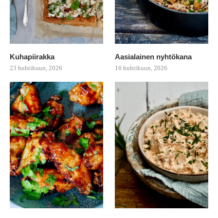
Kuhapiirakka
Aasialainen nyhtökana
23 huhtikuun, 2026
16 huhtikuun, 2026