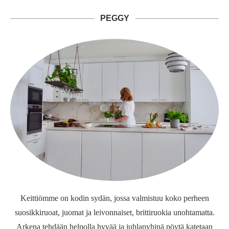
PEGGY
Keittiömme on kodin sydän, jossa valmistuu koko perheen
suosikkiruoat, juomat ja leivonnaiset, brittiruokia unohtamatta.
Arkena tehdään helpolla hyvää ja juhlapyhinä pöytä katetaan