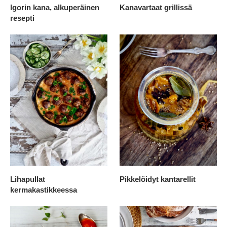
Igorin kana, alkuperäinen
Kanavartaat grillissä
resepti
Lihapullat
Pikkelöidyt kantarellit
kermakastikkeessa