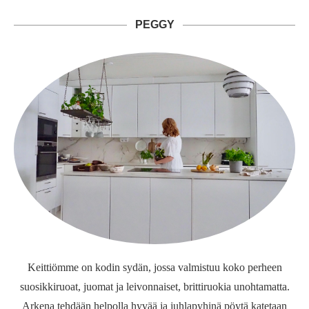
PEGGY
Keittiömme on kodin sydän, jossa valmistuu koko perheen
suosikkiruoat, juomat ja leivonnaiset, brittiruokia unohtamatta.
Arkena tehdään helpolla hyvää ja juhlapyhinä pöytä katetaan