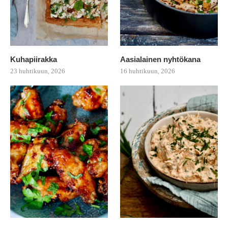
Kuhapiirakka
Aasialainen nyhtökana
23 huhtikuun, 2026
16 huhtikuun, 2026