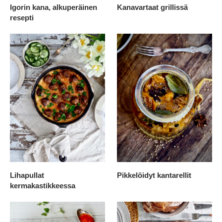
Igorin kana, alkuperäinen
Kanavartaat grillissä
resepti
Lihapullat
Pikkelöidyt kantarellit
kermakastikkeessa