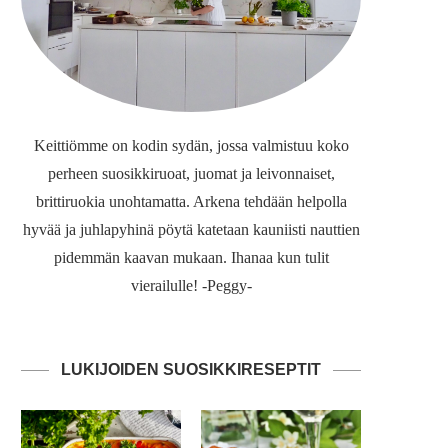
Keittiömme on kodin sydän, jossa valmistuu koko
perheen suosikkiruoat, juomat ja leivonnaiset,
brittiruokia unohtamatta. Arkena tehdään helpolla
hyvää ja juhlapyhinä pöytä katetaan kauniisti nauttien
pidemmän kaavan mukaan. Ihanaa kun tulit
vierailulle! -Peggy-
LUKIJOIDEN SUOSIKKIRESEPTIT