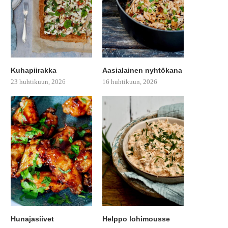
Kuhapiirakka
Aasialainen nyhtökana
23 huhtikuun, 2026
16 huhtikuun, 2026
Hunajasiivet
Helppo lohimousse