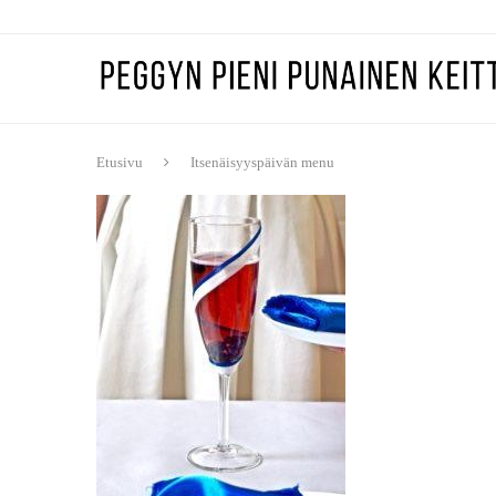
Etusivu
Itsenäisyyspäivän menu