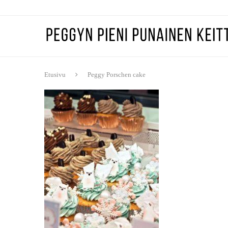
Etusivu
Peggy Porschen cake