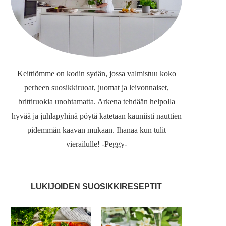
Keittiömme on kodin sydän, jossa valmistuu koko
perheen suosikkiruoat, juomat ja leivonnaiset,
brittiruokia unohtamatta. Arkena tehdään helpolla
hyvää ja juhlapyhinä pöytä katetaan kauniisti nauttien
pidemmän kaavan mukaan. Ihanaa kun tulit
vierailulle! -Peggy-
LUKIJOIDEN SUOSIKKIRESEPTIT