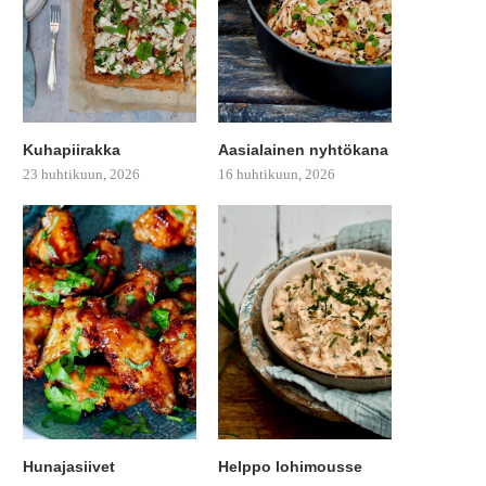
Kuhapiirakka
Aasialainen nyhtökana
23 huhtikuun, 2026
16 huhtikuun, 2026
Hunajasiivet
Helppo lohimousse