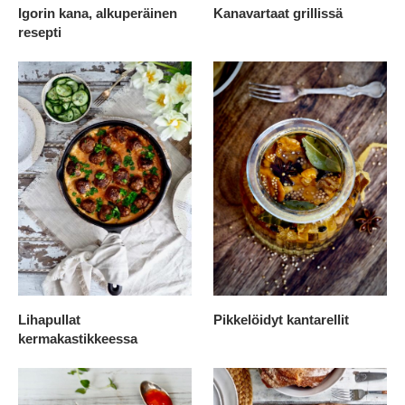
Igorin kana, alkuperäinen
Kanavartaat grillissä
resepti
Lihapullat
Pikkelöidyt kantarellit
kermakastikkeessa