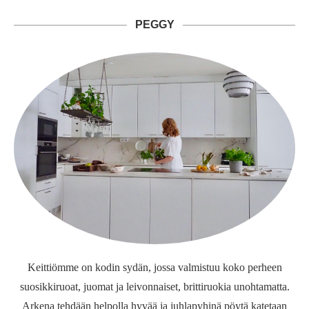
PEGGY
Keittiömme on kodin sydän, jossa valmistuu koko perheen
suosikkiruoat, juomat ja leivonnaiset, brittiruokia unohtamatta.
Arkena tehdään helpolla hyvää ja juhlapyhinä pöytä katetaan