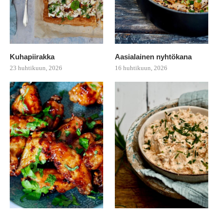
Kuhapiirakka
Aasialainen nyhtökana
23 huhtikuun, 2026
16 huhtikuun, 2026