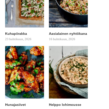
Kuhapiirakka
Aasialainen nyhtökana
23 huhtikuun, 2026
16 huhtikuun, 2026
Hunajasiivet
Helppo lohimousse