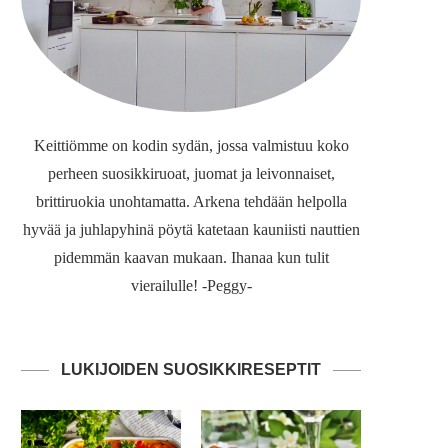
Keittiömme on kodin sydän, jossa valmistuu koko
perheen suosikkiruoat, juomat ja leivonnaiset,
brittiruokia unohtamatta. Arkena tehdään helpolla
hyvää ja juhlapyhinä pöytä katetaan kauniisti nauttien
pidemmän kaavan mukaan. Ihanaa kun tulit
vierailulle! -Peggy-
LUKIJOIDEN SUOSIKKIRESEPTIT