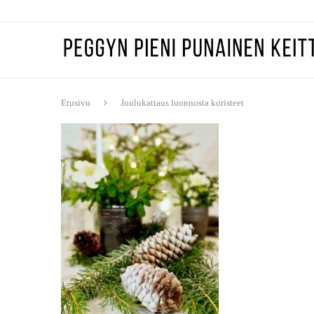
Etusivu
Joulukattaus luonnosta koristeet