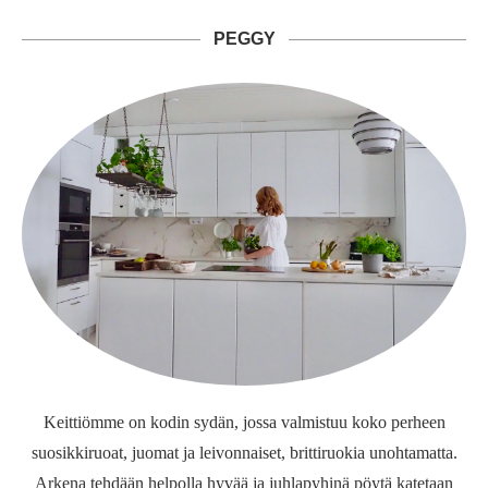
PEGGY
Keittiömme on kodin sydän, jossa valmistuu koko perheen
suosikkiruoat, juomat ja leivonnaiset, brittiruokia unohtamatta.
Arkena tehdään helpolla hyvää ja juhlapyhinä pöytä katetaan