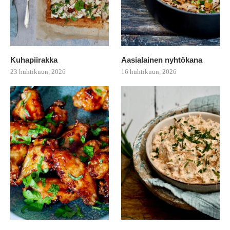
Kuhapiirakka
Aasialainen nyhtökana
23 huhtikuun, 2026
16 huhtikuun, 2026