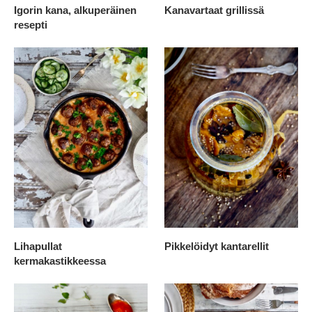
Igorin kana, alkuperäinen
Kanavartaat grillissä
resepti
Lihapullat
Pikkelöidyt kantarellit
kermakastikkeessa