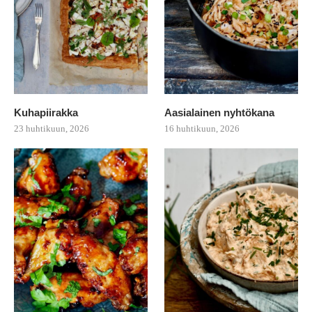
Kuhapiirakka
Aasialainen nyhtökana
23 huhtikuun, 2026
16 huhtikuun, 2026