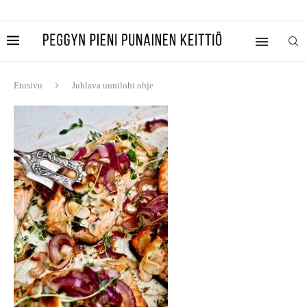
Etusivu
Juhlava uunilohi ohje