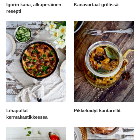
Igorin kana, alkuperäinen
Kanavartaat grillissä
resepti
Lihapullat
Pikkelöidyt kantarellit
kermakastikkeessa