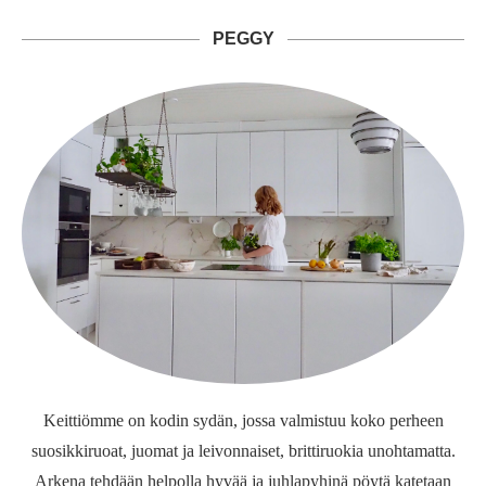
PEGGY
Keittiömme on kodin sydän, jossa valmistuu koko perheen
suosikkiruoat, juomat ja leivonnaiset, brittiruokia unohtamatta.
Arkena tehdään helpolla hyvää ja juhlapyhinä pöytä katetaan