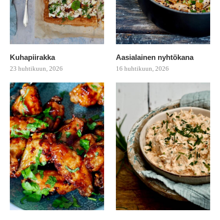
Kuhapiirakka
Aasialainen nyhtökana
23 huhtikuun, 2026
16 huhtikuun, 2026