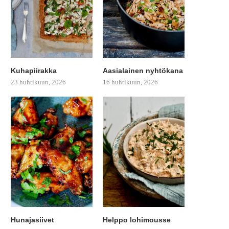
Kuhapiirakka
Aasialainen nyhtökana
23 huhtikuun, 2026
16 huhtikuun, 2026
Hunajasiivet
Helppo lohimousse