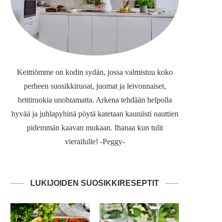
Keittiömme on kodin sydän, jossa valmistuu koko
perheen suosikkiruoat, juomat ja leivonnaiset,
brittiruokia unohtamatta. Arkena tehdään helpolla
hyvää ja juhlapyhinä pöytä katetaan kauniisti nauttien
pidemmän kaavan mukaan. Ihanaa kun tulit
vierailulle! -Peggy-
LUKIJOIDEN SUOSIKKIRESEPTIT