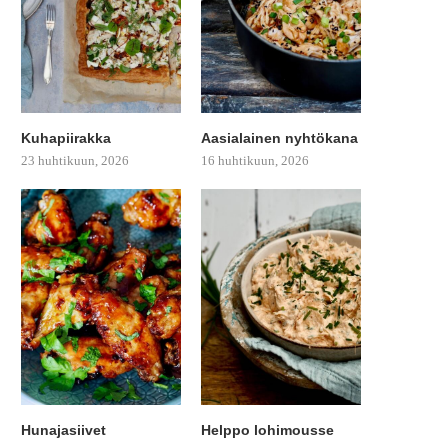
Kuhapiirakka
Aasialainen nyhtökana
23 huhtikuun, 2026
16 huhtikuun, 2026
Hunajasiivet
Helppo lohimousse