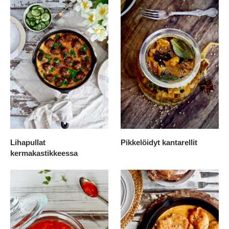
Lihapullat
Pikkelöidyt kantarellit
kermakastikkeessa