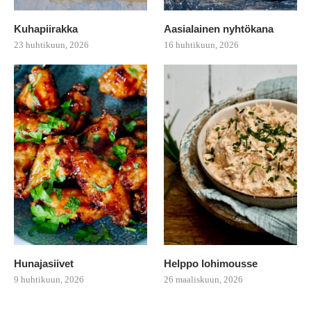
Kuhapiirakka
Aasialainen nyhtökana
23 huhtikuun, 2026
16 huhtikuun, 2026
Hunajasiivet
Helppo lohimousse
9 huhtikuun, 2026
26 maaliskuun, 2026