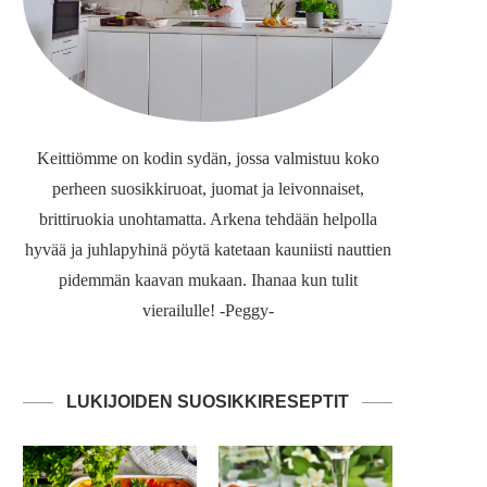
Keittiömme on kodin sydän, jossa valmistuu koko
perheen suosikkiruoat, juomat ja leivonnaiset,
brittiruokia unohtamatta. Arkena tehdään helpolla
hyvää ja juhlapyhinä pöytä katetaan kauniisti nauttien
pidemmän kaavan mukaan. Ihanaa kun tulit
vierailulle! -Peggy-
LUKIJOIDEN SUOSIKKIRESEPTIT