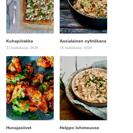
Kuhapiirakka
Aasialainen nyhtökana
23 huhtikuun, 2026
16 huhtikuun, 2026
Hunajasiivet
Helppo lohimousse