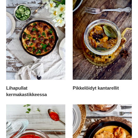
Lihapullat
Pikkelöidyt kantarellit
kermakastikkeessa