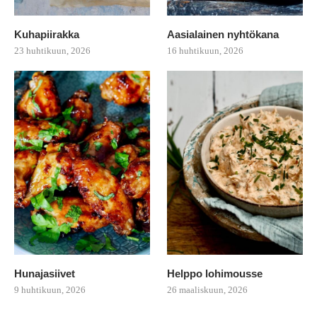
Kuhapiirakka
Aasialainen nyhtökana
23 huhtikuun, 2026
16 huhtikuun, 2026
Hunajasiivet
Helppo lohimousse
9 huhtikuun, 2026
26 maaliskuun, 2026