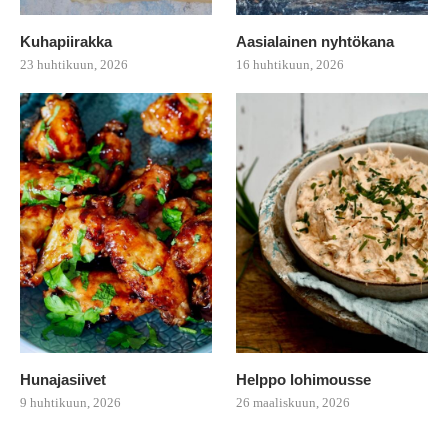
Kuhapiirakka
Aasialainen nyhtökana
23 huhtikuun, 2026
16 huhtikuun, 2026
Hunajasiivet
Helppo lohimousse
9 huhtikuun, 2026
26 maaliskuun, 2026