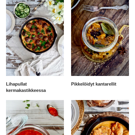
Lihapullat
Pikkelöidyt kantarellit
kermakastikkeessa