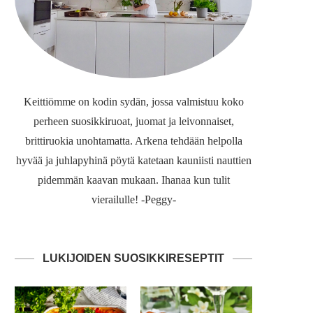
Keittiömme on kodin sydän, jossa valmistuu koko
perheen suosikkiruoat, juomat ja leivonnaiset,
brittiruokia unohtamatta. Arkena tehdään helpolla
hyvää ja juhlapyhinä pöytä katetaan kauniisti nauttien
pidemmän kaavan mukaan. Ihanaa kun tulit
vierailulle! -Peggy-
LUKIJOIDEN SUOSIKKIRESEPTIT