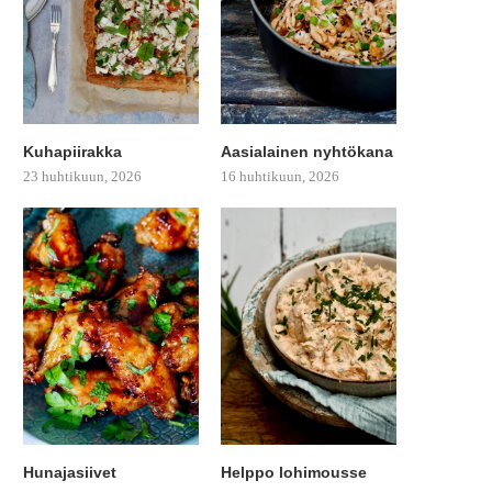
Kuhapiirakka
Aasialainen nyhtökana
23 huhtikuun, 2026
16 huhtikuun, 2026
Hunajasiivet
Helppo lohimousse