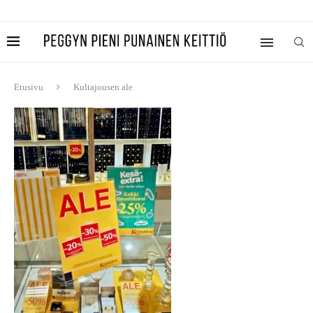
Etusivu
Kultajousen ale