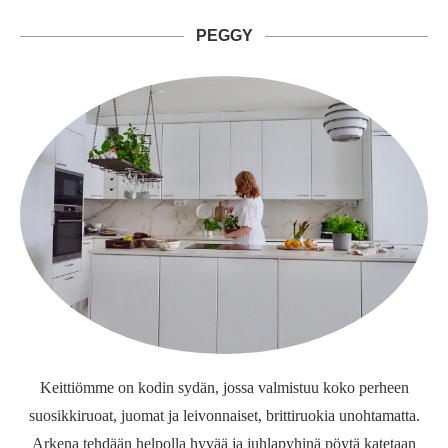
PEGGY
Keittiömme on kodin sydän, jossa valmistuu koko perheen
suosikkiruoat, juomat ja leivonnaiset, brittiruokia unohtamatta.
Arkena tehdään helpolla hyvää ja juhlapyhinä pöytä katetaan