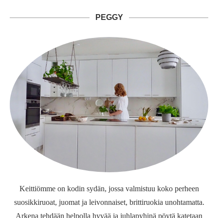
PEGGY
Keittiömme on kodin sydän, jossa valmistuu koko perheen
suosikkiruoat, juomat ja leivonnaiset, brittiruokia unohtamatta.
Arkena tehdään helpolla hyvää ja juhlapyhinä pöytä katetaan