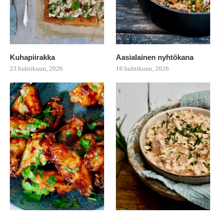
Kuhapiirakka
Aasialainen nyhtökana
23 huhtikuun, 2026
16 huhtikuun, 2026