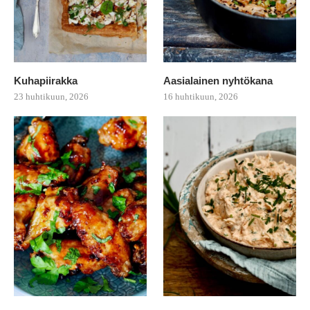
Kuhapiirakka
Aasialainen nyhtökana
23 huhtikuun, 2026
16 huhtikuun, 2026