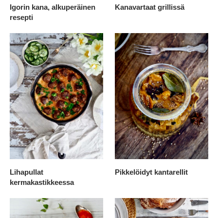
Igorin kana, alkuperäinen
Kanavartaat grillissä
resepti
Lihapullat
Pikkelöidyt kantarellit
kermakastikkeessa