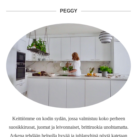
PEGGY
Keittiömme on kodin sydän, jossa valmistuu koko perheen
suosikkiruoat, juomat ja leivonnaiset, brittiruokia unohtamatta.
Arkena tehdään helpolla hyvää ja juhlapyhinä pöytä katetaan