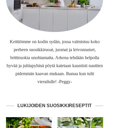
Keittiömme on kodin sydän, jossa valmistuu koko
perheen suosikkiruoat, juomat ja leivonnaiset,
brittiruokia unohtamatta. Arkena tehdään helpolla
hyvää ja juhlapyhinä pöytä katetaan kauniisti nauttien
pidemmän kaavan mukaan. Ihanaa kun tulit
vierailulle! -Peggy-
LUKIJOIDEN SUOSIKKIRESEPTIT