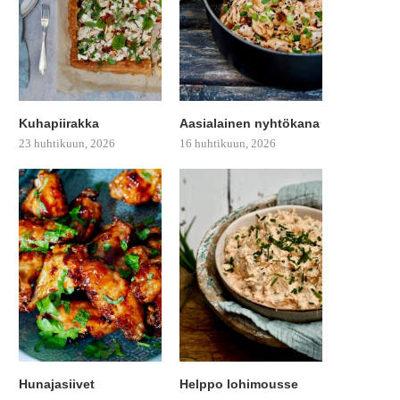
Kuhapiirakka
Aasialainen nyhtökana
23 huhtikuun, 2026
16 huhtikuun, 2026
Hunajasiivet
Helppo lohimousse