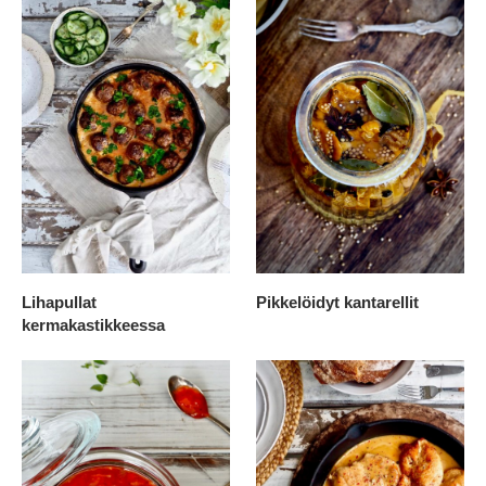
Lihapullat
Pikkelöidyt kantarellit
kermakastikkeessa