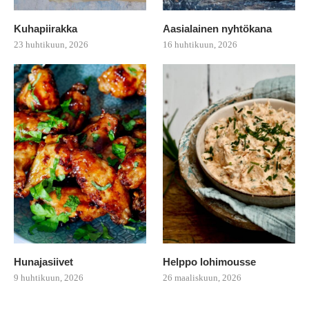
Kuhapiirakka
Aasialainen nyhtökana
23 huhtikuun, 2026
16 huhtikuun, 2026
Hunajasiivet
Helppo lohimousse
9 huhtikuun, 2026
26 maaliskuun, 2026