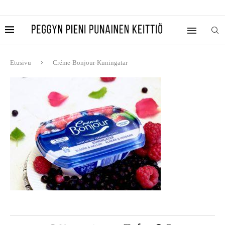
Etusivu
Créme-Bonjour-Kuningatar