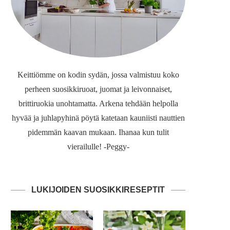
Keittiömme on kodin sydän, jossa valmistuu koko
perheen suosikkiruoat, juomat ja leivonnaiset,
brittiruokia unohtamatta. Arkena tehdään helpolla
hyvää ja juhlapyhinä pöytä katetaan kauniisti nauttien
pidemmän kaavan mukaan. Ihanaa kun tulit
vierailulle! -Peggy-
LUKIJOIDEN SUOSIKKIRESEPTIT