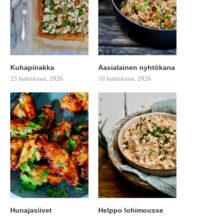
Kuhapiirakka
Aasialainen nyhtökana
23 huhtikuun, 2026
16 huhtikuun, 2026
Hunajasiivet
Helppo lohimousse