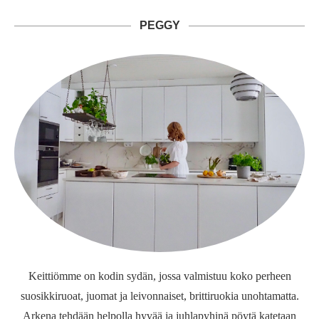
PEGGY
Keittiömme on kodin sydän, jossa valmistuu koko perheen
suosikkiruoat, juomat ja leivonnaiset, brittiruokia unohtamatta.
Arkena tehdään helpolla hyvää ja juhlapyhinä pöytä katetaan