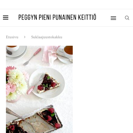
Etusivu
Suklaajuustokakku