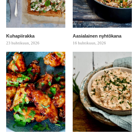
Kuhapiirakka
Aasialainen nyhtökana
23 huhtikuun, 2026
16 huhtikuun, 2026