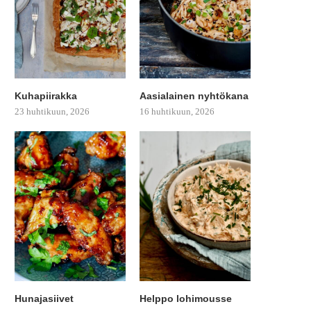
Kuhapiirakka
Aasialainen nyhtökana
23 huhtikuun, 2026
16 huhtikuun, 2026
Hunajasiivet
Helppo lohimousse