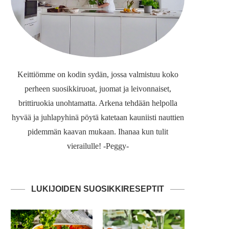
Keittiömme on kodin sydän, jossa valmistuu koko
perheen suosikkiruoat, juomat ja leivonnaiset,
brittiruokia unohtamatta. Arkena tehdään helpolla
hyvää ja juhlapyhinä pöytä katetaan kauniisti nauttien
pidemmän kaavan mukaan. Ihanaa kun tulit
vierailulle! -Peggy-
LUKIJOIDEN SUOSIKKIRESEPTIT